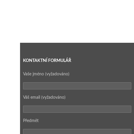
KONTAKTNÍ FORMULÁŘ
Vaše jméno (vyžadováno)
Váš email (vyžadováno)
Předmět