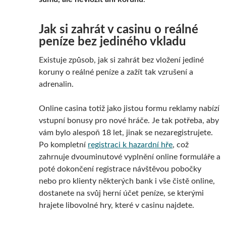
Jak si zahrát v casinu o reálné
peníze bez jediného vkladu
Existuje způsob, jak si zahrát bez vložení jediné
koruny o reálné peníze a zažít tak vzrušení a
adrenalin.
Online casina totiž jako jistou formu reklamy nabízí
vstupní bonusy pro nové hráče. Je tak potřeba, aby
vám bylo alespoň 18 let, jinak se nezaregistrujete.
Po kompletní
registraci k hazardní hře
, což
zahrnuje dvouminutové vyplnění online formuláře a
poté dokončení registrace návštěvou pobočky
nebo pro klienty některých bank i vše čistě online,
dostanete na svůj herní účet peníze, se kterými
hrajete libovolné hry, které v casinu najdete.