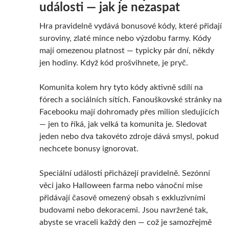
události — jak je nezaspat
Hra pravidelně vydává bonusové kódy, které přidají
suroviny, zlaté mince nebo výzdobu farmy. Kódy
mají omezenou platnost — typicky pár dní, někdy
jen hodiny. Když kód prošvihnete, je pryč.
Komunita kolem hry tyto kódy aktivně sdílí na
fórech a sociálních sítích. Fanouškovské stránky na
Facebooku mají dohromady přes milion sledujících
— jen to říká, jak velká ta komunita je. Sledovat
jeden nebo dva takovéto zdroje dává smysl, pokud
nechcete bonusy ignorovat.
Speciální události přicházejí pravidelně. Sezónní
věci jako Halloween farma nebo vánoční mise
přidávají časově omezený obsah s exkluzivními
budovami nebo dekoracemi. Jsou navržené tak,
abyste se vraceli každý den — což je samozřejmě