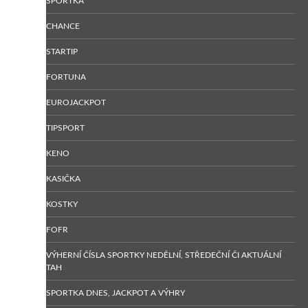
SPORTKA
CHANCE
STARTIP
FORTUNA
EUROJACKPOT
TIPSPORT
KENO
KASIČKA
KOSTKY
FOFR
VÝHERNÍ ČÍSLA SPORTKY NEDĚLNÍ, STŘEDEČNÍ ČI AKTUÁLNÍ
TAH
SPORTKA DNES, JACKPOT A VÝHRY