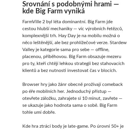
Srovnání s podobnými hrami —
kde Big Farm vyniká
FarmVille 2 byl léta dominantní. Big Farm jde
cestou hlubší mechaniky — víc výrobních řetězců,
komplexnější trh. Hay Day je na mobilu možná o
něco leštěnější, ale bez prohlížečové verze. Stardew
Valley je kategorie sama pro sebe — offline,
placenou, příběhovou. Big Farm obsazuje mezeru
pro ty, kteří chtějí lehkou strategii bez stahovacích
klientů a bez nutnosti investovat čas v blocích.
Browser hry jako žánr obecně prožívají comeback
po éře mobilních her. Jednoduchý přístup —
otevřete záložku, zahrajete si 10 minut, zavřete —
se ukazuje jako hodnota sama o sobě. Big Farm
tohle umí dobře.
Kde hra ztrácí body je late-game. Po úrovni 50+ je