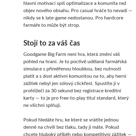
hlavní motivací spíš optimalizace a komunita než
objev nového obsahu. Pro casual hráče to nevadí —
nikdy se k late-game nedostanou. Pro hardcore
farmáře to může být strop.
Stojí to za váš čas
Goodgame Big Farm není hra, která změní váš
pohled na hraní. Je to poctivě udělaná farmářská
simulace s přiměřenou hloubkou, bez nutnosti
platit a s dost aktivní komunitou na to, aby herní
zážitek nebyl jen sólový clickfest. Spustíte ji v
prohlížeči za 30 sekund bez registrace kreditní
karty — to je pro free-to-play titul standard, který
ne všichni splňují.
Pokud hledáte hru, ke které se vrátíte jednou
denně na chvíli bez tlaku, tady ji máte. Pokud
chcete hluboký příběh nebo kompetitivní zážitek —