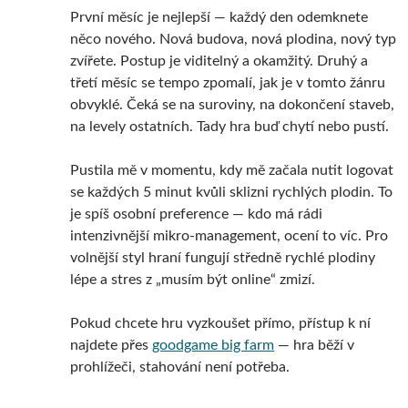
První měsíc je nejlepší — každý den odemknete
něco nového. Nová budova, nová plodina, nový typ
zvířete. Postup je viditelný a okamžitý. Druhý a
třetí měsíc se tempo zpomalí, jak je v tomto žánru
obvyklé. Čeká se na suroviny, na dokončení staveb,
na levely ostatních. Tady hra buď chytí nebo pustí.
Pustila mě v momentu, kdy mě začala nutit logovat
se každých 5 minut kvůli sklizni rychlých plodin. To
je spíš osobní preference — kdo má rádi
intenzivnější mikro-management, ocení to víc. Pro
volnější styl hraní fungují středně rychlé plodiny
lépe a stres z „musím být online“ zmizí.
Pokud chcete hru vyzkoušet přímo, přístup k ní
najdete přes
goodgame big farm
— hra běží v
prohlížeči, stahování není potřeba.