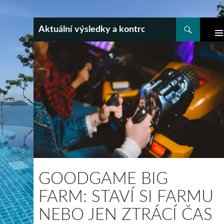
Hledat
Aktuální výsledky a kontrola tiketu všech loter
PŘEJÍT
K
HLA
MEN
OBSAHU
WEBU
GOODGAME BIG
FARM: STAVÍ SI FARMU
NEBO JEN ZTRÁCÍ ČAS