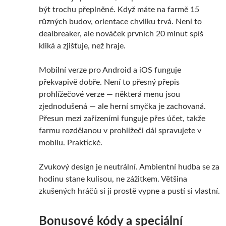
být trochu přeplněné. Když máte na farmě 15
různých budov, orientace chvilku trvá. Není to
dealbreaker, ale nováček prvních 20 minut spíš
kliká a zjišťuje, než hraje.
Mobilní verze pro Android a iOS funguje
překvapivě dobře. Není to přesný přepis
prohlížečové verze — některá menu jsou
zjednodušená — ale herní smyčka je zachovaná.
Přesun mezi zařízeními funguje přes účet, takže
farmu rozdělanou v prohlížeči dál spravujete v
mobilu. Praktické.
Zvukový design je neutrální. Ambientní hudba se za
hodinu stane kulisou, ne zážitkem. Většina
zkušených hráčů si ji prostě vypne a pustí si vlastní.
Bonusové kódy a speciální