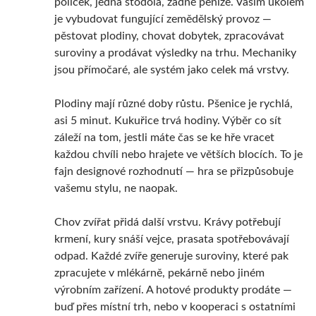
políček, jedna stodola, žádné peníze. Vaším úkolem
je vybudovat fungující zemědělský provoz —
pěstovat plodiny, chovat dobytek, zpracovávat
suroviny a prodávat výsledky na trhu. Mechaniky
jsou přímočaré, ale systém jako celek má vrstvy.
Plodiny mají různé doby růstu. Pšenice je rychlá,
asi 5 minut. Kukuřice trvá hodiny. Výběr co sít
záleží na tom, jestli máte čas se ke hře vracet
každou chvíli nebo hrajete ve větších blocích. To je
fajn designové rozhodnutí — hra se přizpůsobuje
vašemu stylu, ne naopak.
Chov zvířat přidá další vrstvu. Krávy potřebují
krmení, kury snáší vejce, prasata spotřebovávají
odpad. Každé zvíře generuje suroviny, které pak
zpracujete v mlékárně, pekárně nebo jiném
výrobním zařízení. A hotové produkty prodáte —
buď přes místní trh, nebo v kooperaci s ostatními