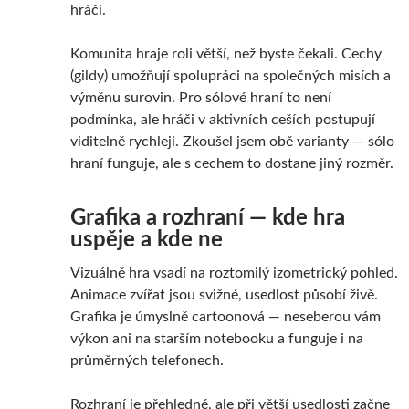
hráči.
Komunita hraje roli větší, než byste čekali. Cechy
(gildy) umožňují spolupráci na společných misích a
výměnu surovin. Pro sólové hraní to není
podmínka, ale hráči v aktivních ceších postupují
viditelně rychleji. Zkoušel jsem obě varianty — sólo
hraní funguje, ale s cechem to dostane jiný rozměr.
Grafika a rozhraní — kde hra
uspěje a kde ne
Vizuálně hra vsadí na roztomilý izometrický pohled.
Animace zvířat jsou svižné, usedlost působí živě.
Grafika je úmyslně cartoonová — neseberou vám
výkon ani na starším notebooku a funguje i na
průměrných telefonech.
Rozhraní je přehledné, ale při větší usedlosti začne