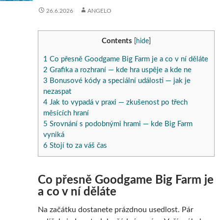
26.6.2026
ANGELO
Contents
[
hide
]
1
Co přesně Goodgame Big Farm je a co v ní děláte
2
Grafika a rozhraní — kde hra uspěje a kde ne
3
Bonusové kódy a speciální události — jak je
nezaspat
4
Jak to vypadá v praxi — zkušenost po třech
měsících hraní
5
Srovnání s podobnými hrami — kde Big Farm
vyniká
6
Stojí to za váš čas
Co přesně Goodgame Big Farm je
a co v ní děláte
Na začátku dostanete prázdnou usedlost. Pár