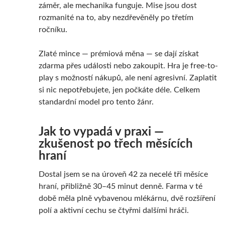
záměr, ale mechanika funguje. Mise jsou dost
rozmanité na to, aby nezdřevěněly po třetím
ročníku.
Zlaté mince — prémiová měna — se dají získat
zdarma přes události nebo zakoupit. Hra je free-to-
play s možností nákupů, ale není agresivní. Zaplatit
si nic nepotřebujete, jen počkáte déle. Celkem
standardní model pro tento žánr.
Jak to vypadá v praxi —
zkušenost po třech měsících
hraní
Dostal jsem se na úroveň 42 za necelé tři měsíce
hraní, přibližně 30–45 minut denně. Farma v té
době měla plně vybavenou mlékárnu, dvě rozšíření
polí a aktivní cechu se čtyřmi dalšími hráči.