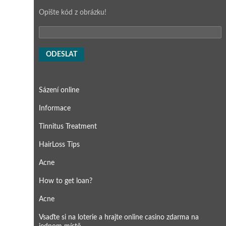
Opište kód z obrázku!
A
l
Sázení online
t
e
Informace
r
n
Tinnitus Treatment
a
t
HairLoss Tips
i
v
Acne
e
:
How to get loan?
Acne
Vsaďte si na loterie a hrajte online casino zdarma na