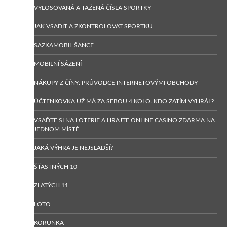
VYLOSOVANÁ A TAŽENÁ ČÍSLA SPORTKY
JAK VSADIT A ZKONTROLOVAT SPORTKU
SAZKAMOBIL ŠANCE
MOBILNÍ SÁZENÍ
NÁKUPY Z ČÍNY: PRŮVODCE INTERNETOVÝMI OBCHODY
ÚČTENKOVKA UŽ MÁ ZA SEBOU 4 KOLO. KDO ZATÍM VYHRÁL?
VSAĎTE SI NA LOTERIE A HRAJTE ONLINE CASINO ZDARMA NA
JEDNOM MÍSTĚ
JAKÁ VÝHRA JE NEJSLADŠÍ?
ŠŤASTNÝCH 10
ZLATÝCH 11
LOTO
KORUNKA