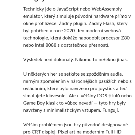
Technicky jde o JavaScript nebo WebAssembly
emulátor, který simuluje původní hardware přímo v
okně prohlížeče. Žádný plugin. Žádný Flash, který
byl pohřben v roce 2020. Jen moderní webová
technologie, která dokáže napodobit procesor Z80
nebo Intel 8088 s dostatečnou přesností.
Výsledek není dokonalý. Nikomu to neřeknu jinak.
U některých her se setkáte se zpožděním audia,
mírným zpomalením v náročnějších pasážích nebo s
ovládáním, které bylo navrženo pro joystick a teď
simulujete klávesnicí. Ale u většiny DOS titulů nebo
Game Boy klasik to vůbec nevadí — tyto hry byly
navrženy s minimalistickým vstupem. Fungují.
Větším problémem jsou hry původně designované
pro CRT displej. Pixel art na moderním Full HD