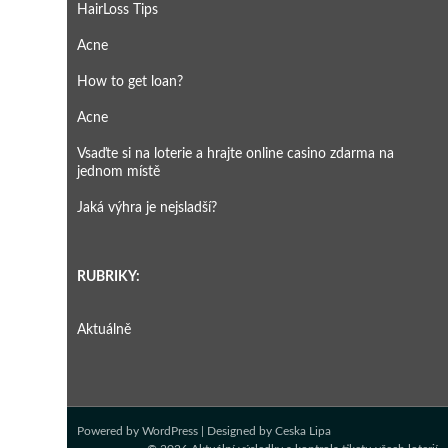
HairLoss Tips
i
v
Acne
e
:
How to get loan?
Acne
Vsaďte si na loterie a hrajte online casino zdarma na
jednom místě
Jaká výhra je nejsladší?
RUBRIKY:
Aktuálně
Powered by
WordPress
| Designed by
Ceska Lipa