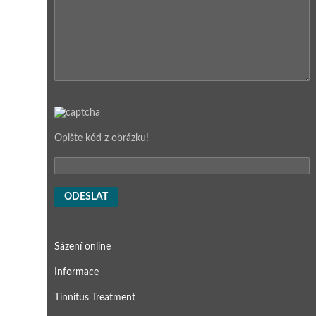
Opište kód z obrázku!
A
l
Sázení online
t
e
Informace
r
n
Tinnitus Treatment
a
t