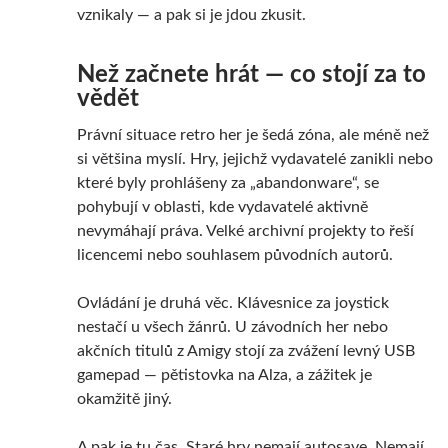
vznikaly — a pak si je jdou zkusit.
Než začnete hrát — co stojí za to
vědět
Právní situace retro her je šedá zóna, ale méně než
si většina myslí. Hry, jejichž vydavatelé zanikli nebo
které byly prohlášeny za „abandonware“, se
pohybují v oblasti, kde vydavatelé aktivně
nevymáhají práva. Velké archivní projekty to řeší
licencemi nebo souhlasem původních autorů.
Ovládání je druhá věc. Klávesnice za joystick
nestačí u všech žánrů. U závodních her nebo
akčních titulů z Amigy stojí za zvážení levný USB
gamepad — pětistovka na Alza, a zážitek je
okamžitě jiný.
A pak je tu čas. Staré hry nemají autosave. Nemají