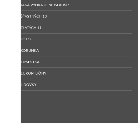
JAKÁ VÝHRA JE NEJSLADŠÍ?
ŠŤASTNÝCH 10
ZLATÝCH 11
LOTO
KORUNKA
TIPŠESTKA
EUROMILIÓNY
LIDOVKY