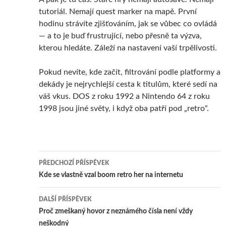
tutoriál. Nemají quest marker na mapě. První
hodinu strávíte zjišťováním, jak se vůbec co ovládá
— a to je buď frustrující, nebo přesně ta výzva,
kterou hledáte. Záleží na nastavení vaší trpělivosti.
Pokud nevíte, kde začít, filtrování podle platformy a
dekády je nejrychlejší cesta k titulům, které sedí na
váš vkus. DOS z roku 1992 a Nintendo 64 z roku
1998 jsou jiné světy, i když oba patří pod „retro“.
Navigace
PŘEDCHOZÍ PŘÍSPĚVEK
příspěvku
Kde se vlastně vzal boom retro her na internetu
DALŠÍ PŘÍSPĚVEK
Proč zmeškaný hovor z neznámého čísla není vždy
neškodný