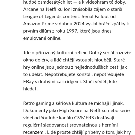
hudbě osmdesátých let — a k videohrám té doby.
Arcane na Netflixu loni znásobila zájem o starší
League of Legends content. Seriál Fallout od
Amazon Prime v dubnu 2024 vyslal hráče zpátky k
prvním dílům z roku 1997, které jsou dnes
emulované online.
Jde o přirozený kulturní reflex. Dobrý seriál rozevře
okno do éry, a lidé chtějí vstoupit hlouběji. Staré
hry online jsou jednou z nejjednodušších cest, jak
to udělat. Nepotřebujete konzoli, nepotřebujete
EBay s drahými cartridgemi. Stačí vědět, kde
hledat.
Retro gaming a sériová kultura se míchají i jinak.
Dokumenty jako High Score na Netflixu nebo série
videí od YouTube kanálu GVMERS dostávají
regulérní sledovanost srovnatelnou s herními
recenzemi. Lidé prostě chtějí příběhy o tom, jak hry