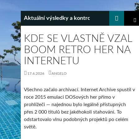
Hledat
Aktuální výsledky a kontrola tiketu všech loter
PŘEJÍT
K
HLA
MEN
KDE SE VLASTNĚ VZAL
OBSAHU
WEBU
BOOM RETRO HER NA
INTERNETU
17.6.2026
ANGELO
Všechno začalo archivací. Internet Archive spustil v
roce 2015 emulaci DOSových her přímo v
prohlížeči — najednou bylo legálně přístupných
přes 2 000 titulů bez jakéhokoli stahování. To
odstartovalo vlnu podobných projektů po celém
světě.