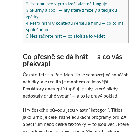
2
Jak emulace v prohlížeči vlastně funguje
3
Skunny a spol. — hry které zmizely a teď jsou
zpátky
4
Retro hraní v kontextu seriálů a filmů — co to má
společného
5
Než začnete hrát — co stojí za to vědět
Co přesně se dá hrát — a co vás
překvapí
Čekáte Tetris a Pac-Man. To je samozřejmě součástí
nabídky, ale realita je mnohem zajímavější.
Emulátory dnes zpřístupňují tituly, které nikdy
nedostaly druhé vydání — a to je pravý poklad.
Hry českého původu jsou vlastní kategorií. Titles
jako Brno je celé, různé edukační programy pro ZX
Spectrum nebo české textovky — to jsou věci, které
na žádném konzolí nevyjdou a Metacritic skóre