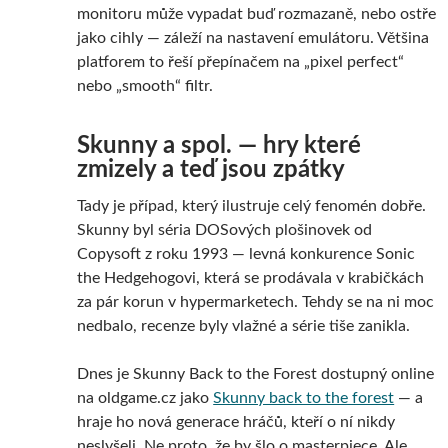
monitoru může vypadat buď rozmazaně, nebo ostře
jako cihly — záleží na nastavení emulátoru. Většina
platforem to řeší přepínačem na „pixel perfect“
nebo „smooth“ filtr.
Skunny a spol. — hry které
zmizely a teď jsou zpátky
Tady je případ, který ilustruje celý fenomén dobře.
Skunny byl séria DOSových plošinovek od
Copysoft z roku 1993 — levná konkurence Sonic
the Hedgehogovi, která se prodávala v krabičkách
za pár korun v hypermarketech. Tehdy se na ni moc
nedbalo, recenze byly vlažné a série tiše zanikla.
Dnes je Skunny Back to the Forest dostupný online
na oldgame.cz jako
Skunny back to the forest
— a
hraje ho nová generace hráčů, kteří o ní nikdy
neslyšeli. Ne proto, že by šlo o masterpiece. Ale