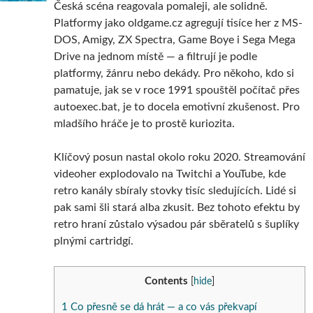
Česká scéna reagovala pomaleji, ale solidně.
Platformy jako oldgame.cz agregují tisíce her z MS-
DOS, Amigy, ZX Spectra, Game Boye i Sega Mega
Drive na jednom místě — a filtrují je podle
platformy, žánru nebo dekády. Pro někoho, kdo si
pamatuje, jak se v roce 1991 spouštěl počítač přes
autoexec.bat, je to docela emotivní zkušenost. Pro
mladšího hráče je to prostě kuriozita.
Klíčový posun nastal okolo roku 2020. Streamování
videoher explodovalo na Twitchi a YouTube, kde
retro kanály sbíraly stovky tisíc sledujících. Lidé si
pak sami šli stará alba zkusit. Bez tohoto efektu by
retro hraní zůstalo výsadou pár sběratelů s šuplíky
plnými cartridgí.
Contents
[
hide
]
1
Co přesně se dá hrát — a co vás překvapí