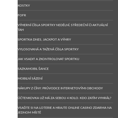
KOSTKY
FOFR
VÝHERNÍ ČÍSLA SPORTKY NEDĚLNÍ, STŘEDEČNÍ ČI AKTUÁLNÍ
TAH
SPORTKA DNES, JACKPOT A VÝHRY
VYLOSOVANÁ A TAŽENÁ ČÍSLA SPORTKY
JAK VSADIT A ZKONTROLOVAT SPORTKU
SAZKAMOBIL ŠANCE
MOBILNÍ SÁZENÍ
NÁKUPY Z ČÍNY: PRŮVODCE INTERNETOVÝMI OBCHODY
ÚČTENKOVKA UŽ MÁ ZA SEBOU 4 KOLO. KDO ZATÍM VYHRÁL?
VSAĎTE SI NA LOTERIE A HRAJTE ONLINE CASINO ZDARMA NA
JEDNOM MÍSTĚ